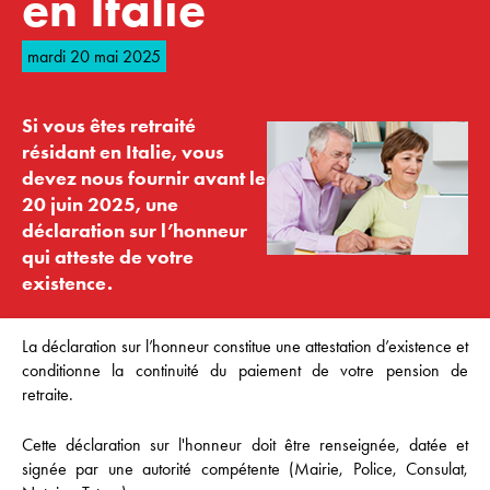
en Italie
mardi 20 mai 2025
Si vous êtes retraité
résidant en Italie, vous
devez nous fournir avant le
20 juin 2025, une
déclaration sur l’honneur
qui atteste de votre
existence.
La déclaration sur l’honneur constitue une attestation d’existence et
conditionne la continuité du paiement de votre pension de
retraite.
Cette déclaration sur l'honneur doit être renseignée, datée et
signée par une autorité compétente (Mairie, Police, Consulat,