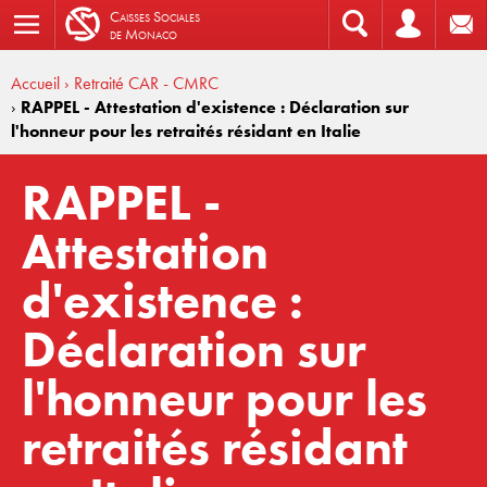
C
aisses
S
ociales
de
M
onaco
Accueil
› Retraité CAR - CMRC
›
RAPPEL - Attestation d'existence : Déclaration sur
l'honneur pour les retraités résidant en Italie
RAPPEL -
Attestation
d'existence :
Déclaration sur
l'honneur pour les
retraités résidant