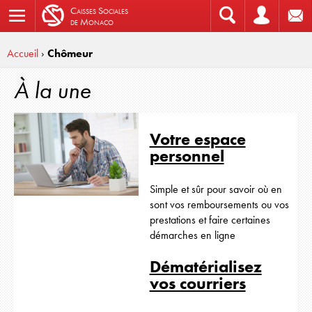
C
aisses
S
ociales
de
M
onaco
Accueil
›
Chômeur
À la une
Votre espace
personnel
Simple et sûr pour savoir où en
sont vos remboursements ou vos
prestations et faire certaines
démarches en ligne
Dématérialisez
vos courriers