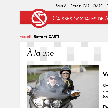
Salarié
Retraité CAR - CMRC
C
S
AISSES
OCIALES
DE
Accueil
›
Retraité CARTI
À la une
V
Sim
vos
(
dé
D