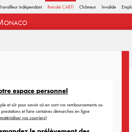
Travailleur indépendant
Retraité CARTI
Chômeur
Invalide
Empl
M
ONACO
otre espace personnel
ple et sûr pour savoir où en sont vos remboursements ou
 prestations et faire certaines démarches en ligne
matérialiser vos courriers
)
emandez le prélèvement des