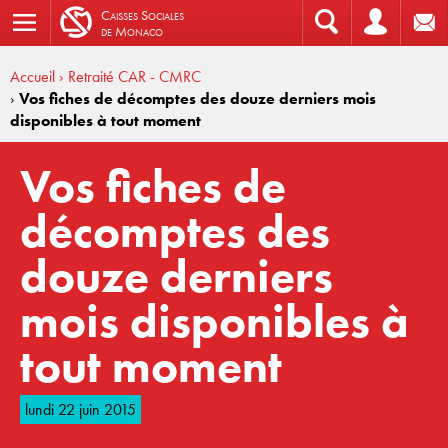
C
aisses
S
ociales
de
M
onaco
Accueil
› Retraité CAR - CMRC
›
Vos fiches de décomptes des douze derniers mois
disponibles à tout moment
Vos fiches de
décomptes des
douze derniers
mois disponibles à
tout moment
lundi 22 juin 2015