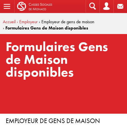
C
aisses
S
ociales
de
M
onaco
Accueil
› Employeur
› Employeur de gens de maison
›
Formulaires Gens de Maison disponibles
Formulaires Gens
de Maison
disponibles
EMPLOYEUR DE GENS DE MAISON