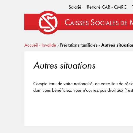
Salarié
Retraité CAR - CMRC
C
S
AISSES
OCIALES
DE
Accueil
› Invalide
› Prestations familiales
›
Autres situatio
Autres situations
Compte tenu de votre nationalité, de votre lieu de rési
dont vous bénéficiez, vous n'ouvrez pas droit aux Presta