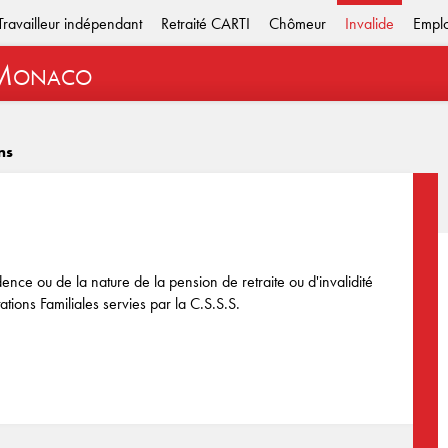
Travailleur indépendant
Retraité CARTI
Chômeur
Invalide
Empl
M
ONACO
ns
dence ou de la nature de la pension de retraite ou d'invalidité
tions Familiales servies par la C.S.S.S.