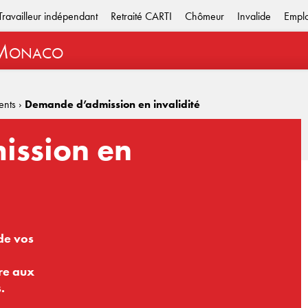
Travailleur indépendant
Retraité CARTI
Chômeur
Invalide
Empl
M
ONACO
ents
›
Demande d’admission en invalidité
ssion en
de vos
ire aux
.