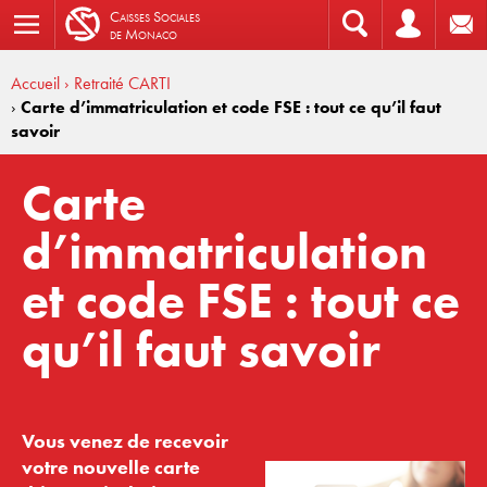
C
aisses
S
ociales
de
M
onaco
Accueil
› Retraité CARTI
›
Carte d’immatriculation et code FSE : tout ce qu’il faut
savoir
Carte
d’immatriculation
et code FSE : tout ce
qu’il faut savoir
Vous venez de recevoir
votre nouvelle carte