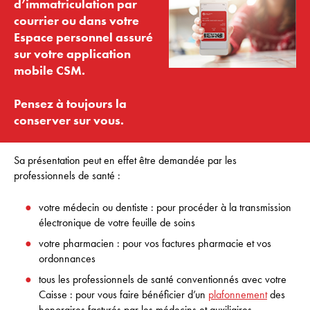
d’immatriculation par
courrier ou dans votre
Espace personnel assuré
sur votre application
mobile CSM.
Pensez à toujours la
conserver sur vous.
Sa présentation peut en effet être demandée par les
professionnels de santé :
votre médecin ou dentiste : pour procéder à la transmission
électronique de votre feuille de soins
votre pharmacien : pour vos factures pharmacie et vos
ordonnances
tous les professionnels de santé conventionnés avec votre
Caisse : pour vous faire bénéficier d’un
plafonnement
des
honoraires facturés par les médecins et auxiliaires