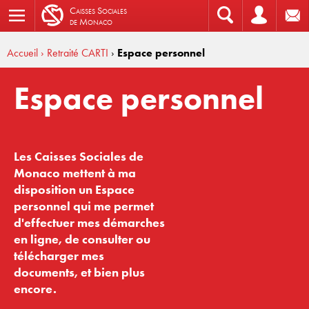
C
aisses
S
ociales
de
M
onaco
Accueil
› Retraité CARTI
›
Espace personnel
Espace personnel
Les Caisses Sociales de
Monaco mettent à ma
disposition un Espace
personnel qui me permet
d'effectuer mes démarches
en ligne, de consulter ou
télécharger mes
documents, et bien plus
encore.