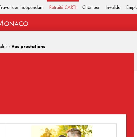
Travailleur indépendant
Retraité CARTI
Chômeur
Invalide
Empl
M
ONACO
iales
›
Vos prestations