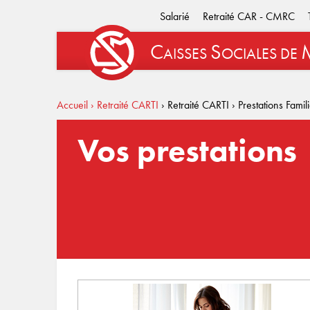
Salarié
Retraité CAR - CMRC
C
S
AISSES
OCIALES
DE
Accueil
› Retraité CARTI
› Retraité CARTI
› Prestations Famil
Vos prestations