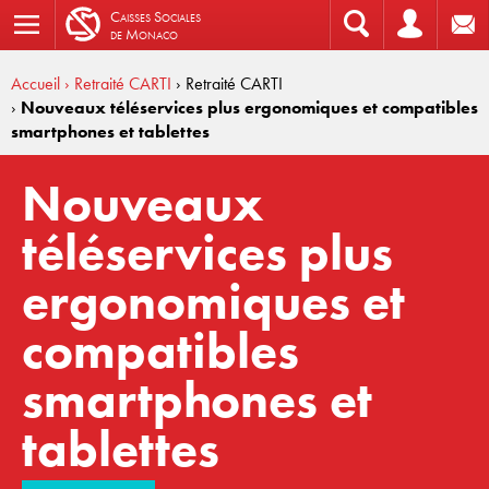
C
aisses
S
ociales
de
M
onaco
Accueil
› Retraité CARTI
› Retraité CARTI
›
Nouveaux téléservices plus ergonomiques et compatibles
smartphones et tablettes
Nouveaux
téléservices plus
ergonomiques et
compatibles
smartphones et
tablettes