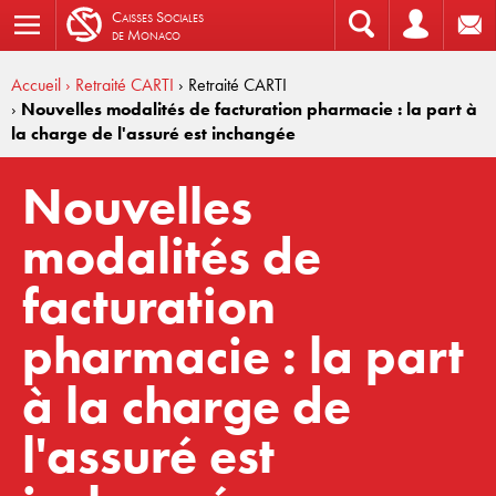
C
aisses
S
ociales
de
M
onaco
Accueil
› Retraité CARTI
› Retraité CARTI
›
Nouvelles modalités de facturation pharmacie : la part à
la charge de l'assuré est inchangée
Nouvelles
modalités de
facturation
pharmacie : la part
à la charge de
l'assuré est