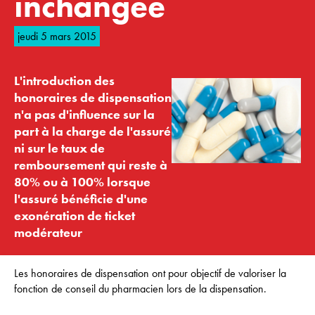
inchangée
jeudi 5 mars 2015
L'introduction des
honoraires de dispensation
n'a pas d'influence sur la
part à la charge de l'assuré
ni sur le taux de
remboursement qui reste à
80% ou à 100% lorsque
l'assuré bénéficie d'une
exonération de ticket
modérateur
Les honoraires de dispensation ont pour objectif de valoriser la
fonction de conseil du pharmacien lors de la dispensation.