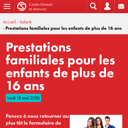
C
aisses
S
ociales
de
M
onaco
Accueil
› Salarié
›
Prestations familiales pour les enfants de plus de 16 ans
Prestations
familiales pour les
enfants de plus de
16 ans
lundi 18 mai 2026
Pensez à nous retourner au
plus tôt le formulaire de