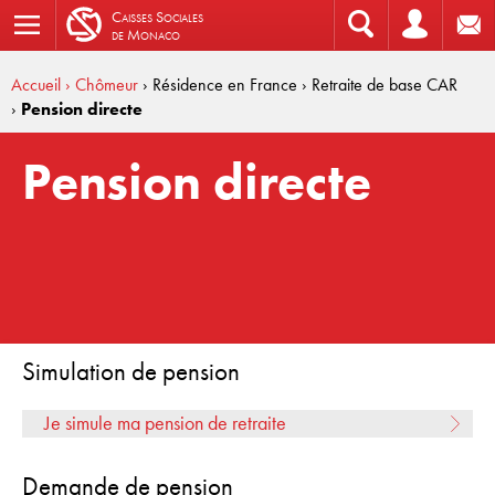
C
aisses
S
ociales
de
M
onaco
Accueil
› Chômeur
› Résidence en France
› Retraite de base CAR
›
Pension directe
Pension directe
Simulation de pension
Je simule ma pension de retraite
Demande de pension