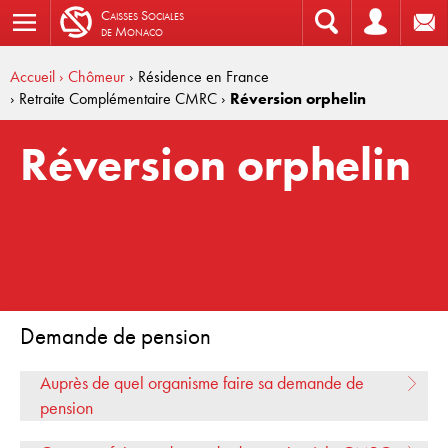
C
aisses
S
ociales
de
M
onaco
Accueil
› Chômeur
› Résidence en France
› Retraite Complémentaire CMRC
›
Réversion orphelin
Réversion orphelin
Demande de pension
Auprès de quel organisme faire sa demande de
pension