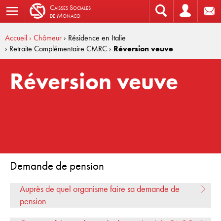
C
aisses
S
ociales
de
M
onaco
Accueil
› Chômeur
› Résidence en Italie
› Retraite Complémentaire CMRC
›
Réversion veuve
Réversion veuve
Demande de pension
Auprès de quel organisme faire sa demande de
pension