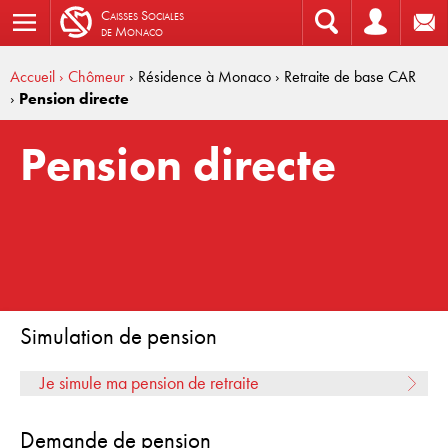
C
aisses
S
ociales
de
M
onaco
Accueil
› Chômeur
› Résidence à Monaco
› Retraite de base CAR
›
Pension directe
Pension directe
Simulation de pension
Je simule ma pension de retraite
Demande de pension