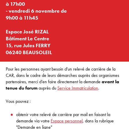
à 17h00
- vendredi 6 novembre de
9h00 à 11h45
Espace José RIZAL
Bâtiment Le Centre
15, rue Jules FERRY
06240 BEAUSOLEIL
Pour les personnes ayant besoin d’un relevé de carrière de la
CAR, dans le cadre de leurs démarches auprès des organismes
partenaires, merci d’en faire directement la demande
avant la
tenue du forum
auprès du
Service Immatriculation
.
Vous pouvez :
obtenir votre relevé de carrière par mail en faisant la
demande via votre
Espace personnel
, dans la rubrique
"Demande en ligne"