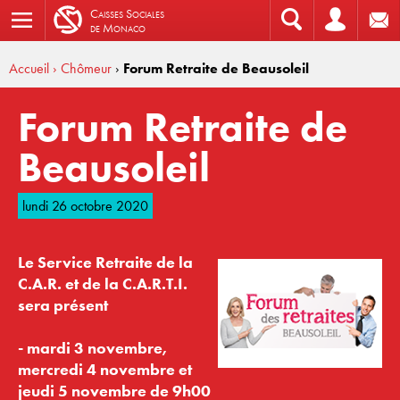
C
aisses
S
ociales
de
M
onaco
Accueil
› Chômeur
›
Forum Retraite de Beausoleil
Forum Retraite de
Beausoleil
lundi 26 octobre 2020
Le Service Retraite de la
C.A.R. et de la C.A.R.T.I.
sera présent
- mardi 3 novembre,
mercredi 4 novembre et
jeudi 5 novembre de 9h00